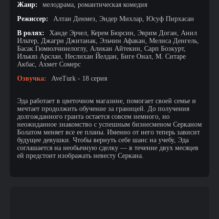
Жанр:
мелодрама, романтическая комедия
Режиссер:
Алтан Денмез, Эндер Михлар, Юсуф Пирхасан
В ролях:
Ханде Эрчел, Керем Бюрсин, Эврим Доган, Анил
Ильтер, Джагри Джитанак, Эльчин Афакан, Мелиса Денгель,
Басак Гюмюлчинелоглу, Аликан Айтекин, Сарп Бозкурт,
Илькяз Арслан, Неслихан Йелдан, Биге Онал, М. Ситаре
Акбас, Ахмет Сомерс
Озвучка:
AveTurk - 18 серия
Эда работает в цветочном магазине, помогает своей семье и
мечтает продолжить обучение за границей. До получения
долгожданного гранта остается совсем немного, но
неожиданное знакомство с успешным бизнесменом Серканом
Болатом меняет все ее планы. Именно от него теперь зависит
будущее девушки. Чтобы вернуть себе шанс на учебу, Эда
соглашается на необычную сделку — в течение двух месяцев
ей предстоит изображать невесту Серкана.