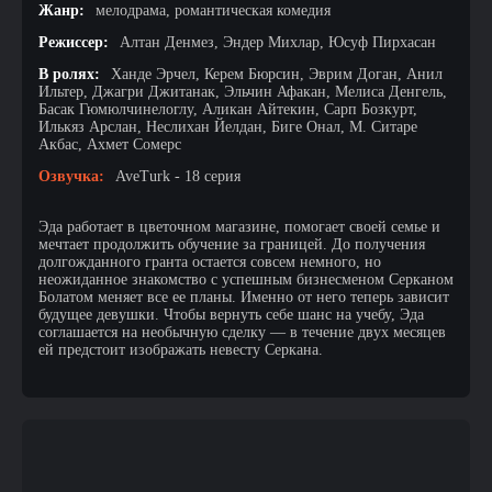
Жанр:
мелодрама, романтическая комедия
Режиссер:
Алтан Денмез, Эндер Михлар, Юсуф Пирхасан
В ролях:
Ханде Эрчел, Керем Бюрсин, Эврим Доган, Анил
Ильтер, Джагри Джитанак, Эльчин Афакан, Мелиса Денгель,
Басак Гюмюлчинелоглу, Аликан Айтекин, Сарп Бозкурт,
Илькяз Арслан, Неслихан Йелдан, Биге Онал, М. Ситаре
Акбас, Ахмет Сомерс
Озвучка:
AveTurk - 18 серия
Эда работает в цветочном магазине, помогает своей семье и
мечтает продолжить обучение за границей. До получения
долгожданного гранта остается совсем немного, но
неожиданное знакомство с успешным бизнесменом Серканом
Болатом меняет все ее планы. Именно от него теперь зависит
будущее девушки. Чтобы вернуть себе шанс на учебу, Эда
соглашается на необычную сделку — в течение двух месяцев
ей предстоит изображать невесту Серкана.