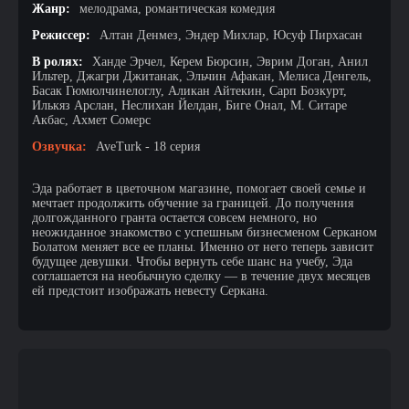
Жанр:
мелодрама, романтическая комедия
Режиссер:
Алтан Денмез, Эндер Михлар, Юсуф Пирхасан
В ролях:
Ханде Эрчел, Керем Бюрсин, Эврим Доган, Анил
Ильтер, Джагри Джитанак, Эльчин Афакан, Мелиса Денгель,
Басак Гюмюлчинелоглу, Аликан Айтекин, Сарп Бозкурт,
Илькяз Арслан, Неслихан Йелдан, Биге Онал, М. Ситаре
Акбас, Ахмет Сомерс
Озвучка:
AveTurk - 18 серия
Эда работает в цветочном магазине, помогает своей семье и
мечтает продолжить обучение за границей. До получения
долгожданного гранта остается совсем немного, но
неожиданное знакомство с успешным бизнесменом Серканом
Болатом меняет все ее планы. Именно от него теперь зависит
будущее девушки. Чтобы вернуть себе шанс на учебу, Эда
соглашается на необычную сделку — в течение двух месяцев
ей предстоит изображать невесту Серкана.