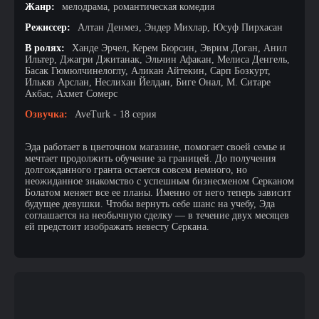
Жанр:
мелодрама, романтическая комедия
Режиссер:
Алтан Денмез, Эндер Михлар, Юсуф Пирхасан
В ролях:
Ханде Эрчел, Керем Бюрсин, Эврим Доган, Анил
Ильтер, Джагри Джитанак, Эльчин Афакан, Мелиса Денгель,
Басак Гюмюлчинелоглу, Аликан Айтекин, Сарп Бозкурт,
Илькяз Арслан, Неслихан Йелдан, Биге Онал, М. Ситаре
Акбас, Ахмет Сомерс
Озвучка:
AveTurk - 18 серия
Эда работает в цветочном магазине, помогает своей семье и
мечтает продолжить обучение за границей. До получения
долгожданного гранта остается совсем немного, но
неожиданное знакомство с успешным бизнесменом Серканом
Болатом меняет все ее планы. Именно от него теперь зависит
будущее девушки. Чтобы вернуть себе шанс на учебу, Эда
соглашается на необычную сделку — в течение двух месяцев
ей предстоит изображать невесту Серкана.