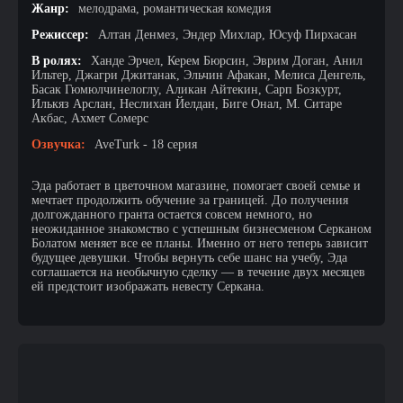
Жанр:
мелодрама, романтическая комедия
Режиссер:
Алтан Денмез, Эндер Михлар, Юсуф Пирхасан
В ролях:
Ханде Эрчел, Керем Бюрсин, Эврим Доган, Анил
Ильтер, Джагри Джитанак, Эльчин Афакан, Мелиса Денгель,
Басак Гюмюлчинелоглу, Аликан Айтекин, Сарп Бозкурт,
Илькяз Арслан, Неслихан Йелдан, Биге Онал, М. Ситаре
Акбас, Ахмет Сомерс
Озвучка:
AveTurk - 18 серия
Эда работает в цветочном магазине, помогает своей семье и
мечтает продолжить обучение за границей. До получения
долгожданного гранта остается совсем немного, но
неожиданное знакомство с успешным бизнесменом Серканом
Болатом меняет все ее планы. Именно от него теперь зависит
будущее девушки. Чтобы вернуть себе шанс на учебу, Эда
соглашается на необычную сделку — в течение двух месяцев
ей предстоит изображать невесту Серкана.