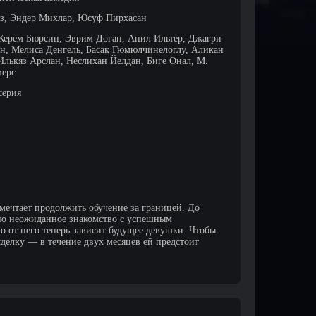
з, Эндер Михлар, Юсуф Пирхасан
 Керем Бюрсин, Эврим Доган, Анил Ильтер, Джагри
н, Мелиса Денгель, Басак Гюмюлчинелоглу, Аликан
Илькяз Арслан, Неслихан Йелдан, Биге Онал, М.
мерс
серия
 мечтает продолжить обучение за границей. До
 но неожиданное знакомство с успешным
о от него теперь зависит будущее девушки. Чтобы
сделку — в течение двух месяцев ей предстоит