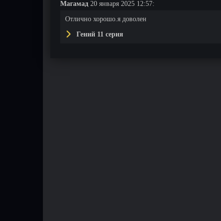
Магамад
20 января 2025 12:57:
Отлично хорошо.я доволен
Гений 11 серия