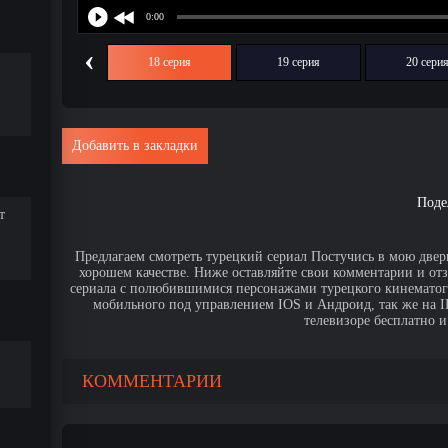
‹
17 серия
18 серия
19 серия
20 сери
Добавить в закладки
Поде
т
Предлагаем смотреть турецкий сериал Постучись в мою дверь
хорошем качестве. Ниже оставляйте свои комментарии и от
сериала с полюбившимися персонажами турецкого кинематогр
мобильного под управлением IOS и Андроид, так же на IPa
телевизоре бесплатно и
КОММЕНТАРИИ