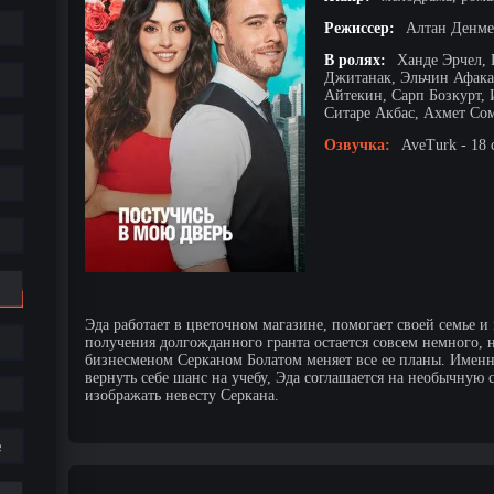
Режиссер:
Алтан Денме
В ролях:
Ханде Эрчел,
Джитанак, Эльчин Афака
Айтекин, Сарп Бозкурт, 
Ситаре Акбас, Ахмет Со
Озвучка:
AveTurk - 18 
Эда работает в цветочном магазине, помогает своей семье и
получения долгожданного гранта остается совсем немного,
бизнесменом Серканом Болатом меняет все ее планы. Именн
вернуть себе шанс на учебу, Эда соглашается на необычную 
изображать невесту Серкана.
е