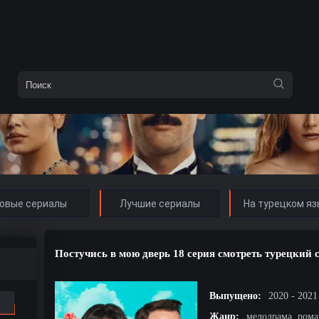
овые сериалы
Лучшие сериалы
На турецком яз
Постучись в мою дверь 18 серия смотреть турецкий 
Выпущено:
2020 - 2021
Жанр:
мелодрама, рома