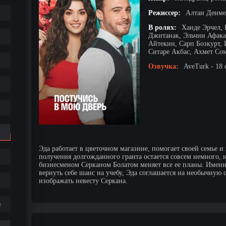
Режиссер:
Алтан Денме
В ролях:
Ханде Эрчел,
Джитанак, Эльчин Афака
Айтекин, Сарп Бозкурт, 
Ситаре Акбас, Ахмет Со
Озвучка:
AveTurk - 18 
Эда работает в цветочном магазине, помогает своей семье и
получения долгожданного гранта остается совсем немного,
бизнесменом Серканом Болатом меняет все ее планы. Именн
вернуть себе шанс на учебу, Эда соглашается на необычную 
изображать невесту Серкана.
е