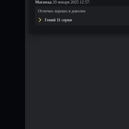
Магамад
20 января 2025 12:57:
Отлично хорошо.я доволен
Гений 11 серия