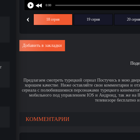
‹
17 серия
18 серия
19 серия
20 сери
Добавить в закладки
Поде
т
Предлагаем смотреть турецкий сериал Постучись в мою дверь
хорошем качестве. Ниже оставляйте свои комментарии и от
сериала с полюбившимися персонажами турецкого кинематогр
мобильного под управлением IOS и Андроид, так же на IPa
телевизоре бесплатно и
КОММЕНТАРИИ