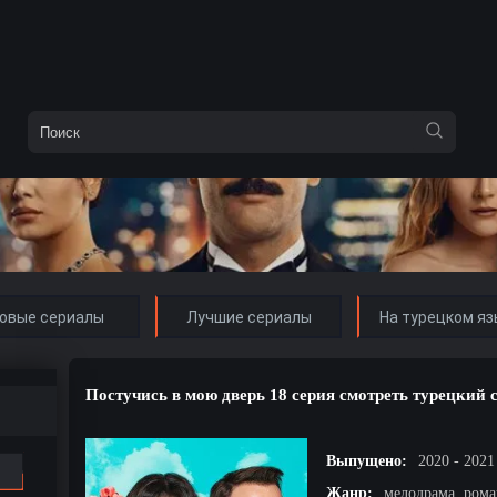
овые сериалы
Лучшие сериалы
На турецком яз
Постучись в мою дверь 18 серия смотреть турецкий 
Выпущено:
2020 - 2021
Жанр:
мелодрама, рома