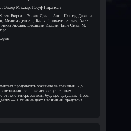
з, Эндер Михлар, Юсуф Пирхасан
 Керем Бюрсин, Эврим Доган, Анил Ильтер, Джагри
н, Мелиса Денгель, Басак Гюмюлчинелоглу, Аликан
Илькяз Арслан, Неслихан Йелдан, Биге Онал, М.
мерс
серия
 мечтает продолжить обучение за границей. До
 но неожиданное знакомство с успешным
о от него теперь зависит будущее девушки. Чтобы
сделку — в течение двух месяцев ей предстоит