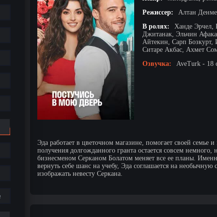
Режиссер:
Алтан Денме
В ролях:
Ханде Эрчел,
Джитанак, Эльчин Афака
Айтекин, Сарп Бозкурт, 
Ситаре Акбас, Ахмет Со
Озвучка:
AveTurk - 18 
Эда работает в цветочном магазине, помогает своей семье и
получения долгожданного гранта остается совсем немного,
бизнесменом Серканом Болатом меняет все ее планы. Именн
вернуть себе шанс на учебу, Эда соглашается на необычную 
изображать невесту Серкана.
е