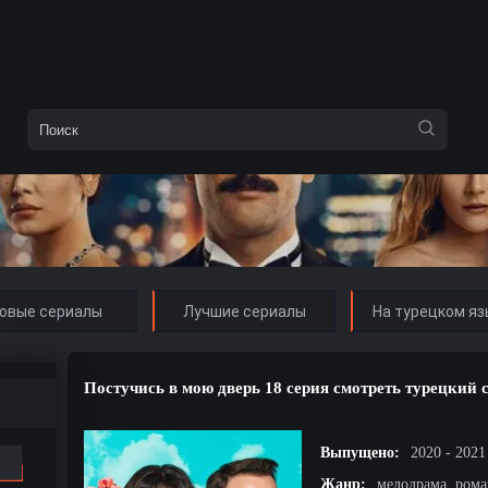
овые сериалы
Лучшие сериалы
На турецком яз
Постучись в мою дверь 18 серия смотреть турецкий 
Выпущено:
2020 - 2021
Жанр:
мелодрама, рома