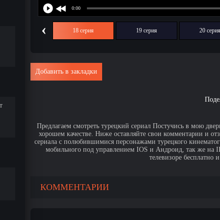
‹
17 серия
18 серия
19 серия
20 сери
Добавить в закладки
Поде
т
Предлагаем смотреть турецкий сериал Постучись в мою дверь
хорошем качестве. Ниже оставляйте свои комментарии и от
сериала с полюбившимися персонажами турецкого кинематогр
мобильного под управлением IOS и Андроид, так же на IPa
телевизоре бесплатно и
КОММЕНТАРИИ