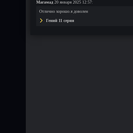
Магамад
20 января 2025 12:57:
Отлично хорошо.я доволен
Гений 11 серия