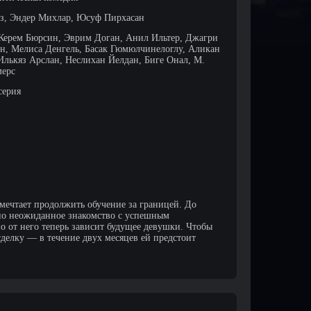
з, Эндер Михлар, Юсуф Пирхасан
 Керем Бюрсин, Эврим Доган, Анил Ильтер, Джагри
н, Мелиса Денгель, Басак Гюмюлчинелоглу, Аликан
Илькяз Арслан, Неслихан Йелдан, Биге Онал, М.
мерс
серия
 мечтает продолжить обучение за границей. До
 но неожиданное знакомство с успешным
о от него теперь зависит будущее девушки. Чтобы
сделку — в течение двух месяцев ей предстоит