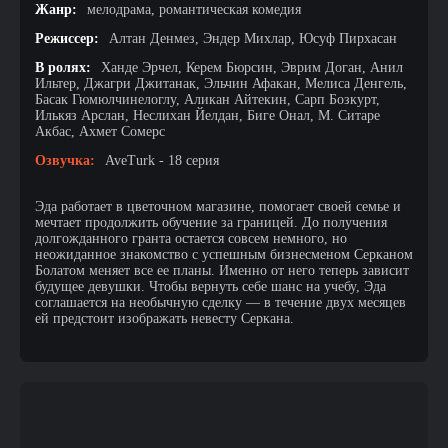
Жанр:
мелодрама, романтическая комедия
Режиссер:
Алтан Денмез, Эндер Михлар, Юсуф Пирхасан
В ролях:
Ханде Эрчел, Керем Бюрсин, Эврим Доган, Анил
Ильтер, Джагри Джитанак, Эльчин Афакан, Мелиса Денгель,
Басак Гюмюлчинелоглу, Аликан Айтекин, Сарп Бозкурт,
Илькяз Арслан, Неслихан Йелдан, Биге Онал, М. Ситаре
Акбас, Ахмет Сомерс
Озвучка:
AveTurk - 18 серия
Эда работает в цветочном магазине, помогает своей семье и
мечтает продолжить обучение за границей. До получения
долгожданного гранта остается совсем немного, но
неожиданное знакомство с успешным бизнесменом Серканом
Болатом меняет все ее планы. Именно от него теперь зависит
будущее девушки. Чтобы вернуть себе шанс на учебу, Эда
соглашается на необычную сделку — в течение двух месяцев
ей предстоит изображать невесту Серкана.