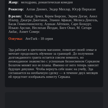
Жанр:
мелодрама, романтическая комедия
Режиссер:
Алтан Денмез, Эндер Михлар, Юсуф Пирхасан
В ролях:
Ханде Эрчел, Керем Бюрсин, Эврим Доган, Анил
Ильтер, Джагри Джитанак, Эльчин Афакан, Мелиса Денгель,
Басак Гюмюлчинелоглу, Аликан Айтекин, Сарп Бозкурт,
Илькяз Арслан, Неслихан Йелдан, Биге Онал, М. Ситаре
Акбас, Ахмет Сомерс
Озвучка:
AveTurk - 18 серия
Эда работает в цветочном магазине, помогает своей семье и
мечтает продолжить обучение за границей. До получения
долгожданного гранта остается совсем немного, но
неожиданное знакомство с успешным бизнесменом Серканом
Болатом меняет все ее планы. Именно от него теперь зависит
будущее девушки. Чтобы вернуть себе шанс на учебу, Эда
соглашается на необычную сделку — в течение двух месяцев
ей предстоит изображать невесту Серкана.