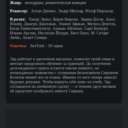
Жанр:
мелодрама, романтическая комедия
Режиссер:
Алтан Денмез, Эндер Михлар, Юсуф Пирхасан
В ролях:
Ханде Эрчел, Керем Бюрсин, Эврим Доган, Анил
Ильтер, Джагри Джитанак, Эльчин Афакан, Мелиса Денгель,
Басак Гюмюлчинелоглу, Аликан Айтекин, Сарп Бозкурт,
Илькяз Арслан, Неслихан Йелдан, Биге Онал, М. Ситаре
Акбас, Ахмет Сомерс
Озвучка:
AveTurk - 18 серия
Эда работает в цветочном магазине, помогает своей семье и
мечтает продолжить обучение за границей. До получения
долгожданного гранта остается совсем немного, но
неожиданное знакомство с успешным бизнесменом Серканом
Болатом меняет все ее планы. Именно от него теперь зависит
будущее девушки. Чтобы вернуть себе шанс на учебу, Эда
соглашается на необычную сделку — в течение двух месяцев
ей предстоит изображать невесту Серкана.