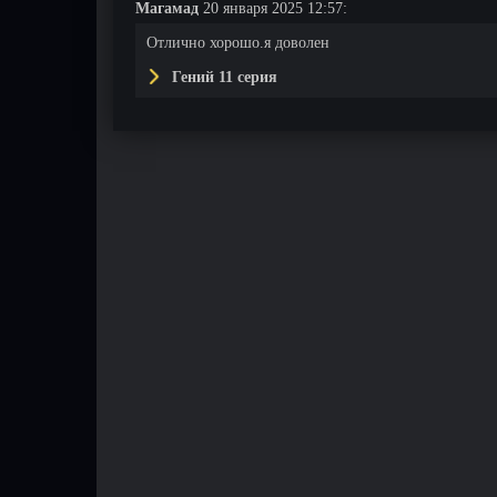
Магамад
20 января 2025 12:57:
Отлично хорошо.я доволен
Гений 11 серия