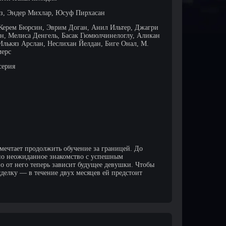
з, Эндер Михлар, Юсуф Пирхасан
 Керем Бюрсин, Эврим Доган, Анил Ильтер, Джагри
н, Мелиса Денгель, Басак Гюмюлчинелоглу, Аликан
Илькяз Арслан, Неслихан Йелдан, Биге Онал, М.
мерс
серия
 мечтает продолжить обучение за границей. До
 но неожиданное знакомство с успешным
о от него теперь зависит будущее девушки. Чтобы
сделку — в течение двух месяцев ей предстоит