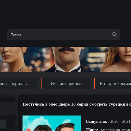
овые сериалы
Лучшие сериалы
На турецком яз
Постучись в мою дверь 18 серия смотреть турецкий 
Выпущено:
2020 - 2021
Жанр:
мелодрама, рома