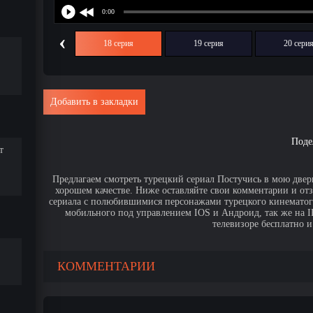
‹
17 серия
18 серия
19 серия
20 сери
Добавить в закладки
Поде
т
Предлагаем смотреть турецкий сериал Постучись в мою дверь
хорошем качестве. Ниже оставляйте свои комментарии и от
сериала с полюбившимися персонажами турецкого кинематогр
мобильного под управлением IOS и Андроид, так же на IPa
телевизоре бесплатно и
КОММЕНТАРИИ