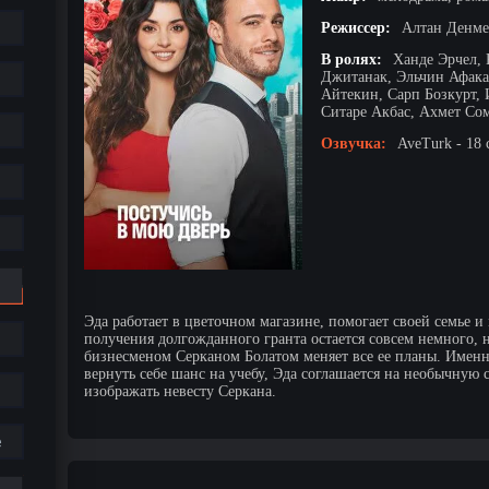
Режиссер:
Алтан Денме
В ролях:
Ханде Эрчел,
Джитанак, Эльчин Афака
Айтекин, Сарп Бозкурт, 
Ситаре Акбас, Ахмет Со
Озвучка:
AveTurk - 18 
Эда работает в цветочном магазине, помогает своей семье и
получения долгожданного гранта остается совсем немного,
бизнесменом Серканом Болатом меняет все ее планы. Именн
вернуть себе шанс на учебу, Эда соглашается на необычную 
изображать невесту Серкана.
е