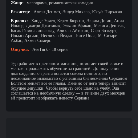
Жанр:
мелодрама, романтическая комедия
Режиссер:
Алтан Денмез, Эндер Михлар, Юсуф Пирхасан
В ролях:
Ханде Эрчел, Керем Бюрсин, Эврим Доган, Анил
Ильтер, Джагри Джитанак, Эльчин Афакан, Мелиса Денгель,
Басак Гюмюлчинелоглу, Аликан Айтекин, Сарп Бозкурт,
Илькяз Арслан, Неслихан Йелдан, Биге Онал, М. Ситаре
Акбас, Ахмет Сомерс
Озвучка:
AveTurk - 18 серия
Эда работает в цветочном магазине, помогает своей семье и
мечтает продолжить обучение за границей. До получения
долгожданного гранта остается совсем немного, но
неожиданное знакомство с успешным бизнесменом Серканом
Болатом меняет все ее планы. Именно от него теперь зависит
будущее девушки. Чтобы вернуть себе шанс на учебу, Эда
соглашается на необычную сделку — в течение двух месяцев
ей предстоит изображать невесту Серкана.