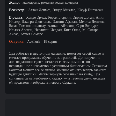
Жанр:
мелодрама, романтическая комедия
Режиссер:
Алтан Денмез, Эндер Михлар, Юсуф Пирхасан
В ролях:
Ханде Эрчел, Керем Бюрсин, Эврим Доган, Анил
Ильтер, Джагри Джитанак, Эльчин Афакан, Мелиса Денгель,
Басак Гюмюлчинелоглу, Аликан Айтекин, Сарп Бозкурт,
Илькяз Арслан, Неслихан Йелдан, Биге Онал, М. Ситаре
Акбас, Ахмет Сомерс
Озвучка:
AveTurk - 18 серия
Эда работает в цветочном магазине, помогает своей семье и
мечтает продолжить обучение за границей. До получения
долгожданного гранта остается совсем немного, но
неожиданное знакомство с успешным бизнесменом Серканом
Болатом меняет все ее планы. Именно от него теперь зависит
будущее девушки. Чтобы вернуть себе шанс на учебу, Эда
соглашается на необычную сделку — в течение двух месяцев
ей предстоит изображать невесту Серкана.