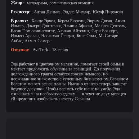
Жанр:
мелодрама, романтическая комедия
Режиссер:
Алтан Денмез, Эндер Михлар, Юсуф Пирхасан
В ролях:
Ханде Эрчел, Керем Бюрсин, Эврим Доган, Анил
Ильтер, Джагри Джитанак, Эльчин Афакан, Мелиса Денгель,
Басак Гюмюлчинелоглу, Аликан Айтекин, Сарп Бозкурт,
Илькяз Арслан, Неслихан Йелдан, Биге Онал, М. Ситаре
Акбас, Ахмет Сомерс
Озвучка:
AveTurk - 18 серия
Эда работает в цветочном магазине, помогает своей семье и
мечтает продолжить обучение за границей. До получения
долгожданного гранта остается совсем немного, но
неожиданное знакомство с успешным бизнесменом Серканом
Болатом меняет все ее планы. Именно от него теперь зависит
будущее девушки. Чтобы вернуть себе шанс на учебу, Эда
соглашается на необычную сделку — в течение двух месяцев
ей предстоит изображать невесту Серкана.