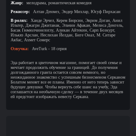
Жанр:
мелодрама, романтическая комедия
Режиссер:
Алтан Денмез, Эндер Михлар, Юсуф Пирхасан
В ролях:
Ханде Эрчел, Керем Бюрсин, Эврим Доган, Анил
Ильтер, Джагри Джитанак, Эльчин Афакан, Мелиса Денгель,
Басак Гюмюлчинелоглу, Аликан Айтекин, Сарп Бозкурт,
Илькяз Арслан, Неслихан Йелдан, Биге Онал, М. Ситаре
Акбас, Ахмет Сомерс
Озвучка:
AveTurk - 18 серия
Эда работает в цветочном магазине, помогает своей семье и
мечтает продолжить обучение за границей. До получения
долгожданного гранта остается совсем немного, но
неожиданное знакомство с успешным бизнесменом Серканом
Болатом меняет все ее планы. Именно от него теперь зависит
будущее девушки. Чтобы вернуть себе шанс на учебу, Эда
соглашается на необычную сделку — в течение двух месяцев
ей предстоит изображать невесту Серкана.