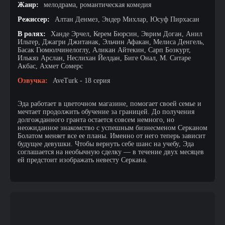
Жанр:
мелодрама, романтическая комедия
Режиссер:
Алтан Денмез, Эндер Михлар, Юсуф Пирхасан
В ролях:
Ханде Эрчел, Керем Бюрсин, Эврим Доган, Анил
Ильтер, Джагри Джитанак, Эльчин Афакан, Мелиса Денгель,
Басак Гюмюлчинелоглу, Аликан Айтекин, Сарп Бозкурт,
Илькяз Арслан, Неслихан Йелдан, Биге Онал, М. Ситаре
Акбас, Ахмет Сомерс
Озвучка:
AveTurk - 18 серия
Эда работает в цветочном магазине, помогает своей семье и
мечтает продолжить обучение за границей. До получения
долгожданного гранта остается совсем немного, но
неожиданное знакомство с успешным бизнесменом Серканом
Болатом меняет все ее планы. Именно от него теперь зависит
будущее девушки. Чтобы вернуть себе шанс на учебу, Эда
соглашается на необычную сделку — в течение двух месяцев
ей предстоит изображать невесту Серкана.