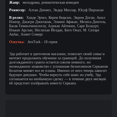
Жанр:
мелодрама, романтическая комедия
Режиссер:
Алтан Денмез, Эндер Михлар, Юсуф Пирхасан
В ролях:
Ханде Эрчел, Керем Бюрсин, Эврим Доган, Анил
Ильтер, Джагри Джитанак, Эльчин Афакан, Мелиса Денгель,
Басак Гюмюлчинелоглу, Аликан Айтекин, Сарп Бозкурт,
Илькяз Арслан, Неслихан Йелдан, Биге Онал, М. Ситаре
Акбас, Ахмет Сомерс
Озвучка:
AveTurk - 18 серия
Эда работает в цветочном магазине, помогает своей семье и
мечтает продолжить обучение за границей. До получения
долгожданного гранта остается совсем немного, но
неожиданное знакомство с успешным бизнесменом Серканом
Болатом меняет все ее планы. Именно от него теперь зависит
будущее девушки. Чтобы вернуть себе шанс на учебу, Эда
соглашается на необычную сделку — в течение двух месяцев
ей предстоит изображать невесту Серкана.