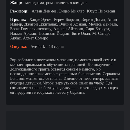
Жанр:
мелодрама, романтическая комедия
Режиссер:
Алтан Денмез, Эндер Михлар, Юсуф Пирхасан
В ролях:
Ханде Эрчел, Керем Бюрсин, Эврим Доган, Анил
Ильтер, Джагри Джитанак, Эльчин Афакан, Мелиса Денгель,
Басак Гюмюлчинелоглу, Аликан Айтекин, Сарп Бозкурт,
Илькяз Арслан, Неслихан Йелдан, Биге Онал, М. Ситаре
Акбас, Ахмет Сомерс
Озвучка:
AveTurk - 18 серия
Эда работает в цветочном магазине, помогает своей семье и
мечтает продолжить обучение за границей. До получения
долгожданного гранта остается совсем немного, но
неожиданное знакомство с успешным бизнесменом Серканом
Болатом меняет все ее планы. Именно от него теперь зависит
будущее девушки. Чтобы вернуть себе шанс на учебу, Эда
соглашается на необычную сделку — в течение двух месяцев
ей предстоит изображать невесту Серкана.