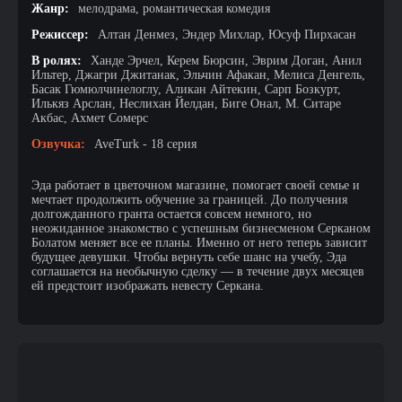
Жанр:
мелодрама, романтическая комедия
Режиссер:
Алтан Денмез, Эндер Михлар, Юсуф Пирхасан
В ролях:
Ханде Эрчел, Керем Бюрсин, Эврим Доган, Анил
Ильтер, Джагри Джитанак, Эльчин Афакан, Мелиса Денгель,
Басак Гюмюлчинелоглу, Аликан Айтекин, Сарп Бозкурт,
Илькяз Арслан, Неслихан Йелдан, Биге Онал, М. Ситаре
Акбас, Ахмет Сомерс
Озвучка:
AveTurk - 18 серия
Эда работает в цветочном магазине, помогает своей семье и
мечтает продолжить обучение за границей. До получения
долгожданного гранта остается совсем немного, но
неожиданное знакомство с успешным бизнесменом Серканом
Болатом меняет все ее планы. Именно от него теперь зависит
будущее девушки. Чтобы вернуть себе шанс на учебу, Эда
соглашается на необычную сделку — в течение двух месяцев
ей предстоит изображать невесту Серкана.