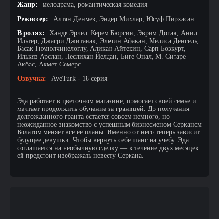
Жанр:
мелодрама, романтическая комедия
Режиссер:
Алтан Денмез, Эндер Михлар, Юсуф Пирхасан
В ролях:
Ханде Эрчел, Керем Бюрсин, Эврим Доган, Анил
Ильтер, Джагри Джитанак, Эльчин Афакан, Мелиса Денгель,
Басак Гюмюлчинелоглу, Аликан Айтекин, Сарп Бозкурт,
Илькяз Арслан, Неслихан Йелдан, Биге Онал, М. Ситаре
Акбас, Ахмет Сомерс
Озвучка:
AveTurk - 18 серия
Эда работает в цветочном магазине, помогает своей семье и
мечтает продолжить обучение за границей. До получения
долгожданного гранта остается совсем немного, но
неожиданное знакомство с успешным бизнесменом Серканом
Болатом меняет все ее планы. Именно от него теперь зависит
будущее девушки. Чтобы вернуть себе шанс на учебу, Эда
соглашается на необычную сделку — в течение двух месяцев
ей предстоит изображать невесту Серкана.