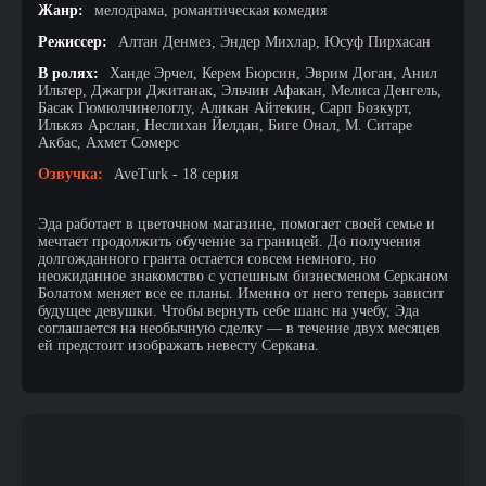
Жанр:
мелодрама, романтическая комедия
Режиссер:
Алтан Денмез, Эндер Михлар, Юсуф Пирхасан
В ролях:
Ханде Эрчел, Керем Бюрсин, Эврим Доган, Анил
Ильтер, Джагри Джитанак, Эльчин Афакан, Мелиса Денгель,
Басак Гюмюлчинелоглу, Аликан Айтекин, Сарп Бозкурт,
Илькяз Арслан, Неслихан Йелдан, Биге Онал, М. Ситаре
Акбас, Ахмет Сомерс
Озвучка:
AveTurk - 18 серия
Эда работает в цветочном магазине, помогает своей семье и
мечтает продолжить обучение за границей. До получения
долгожданного гранта остается совсем немного, но
неожиданное знакомство с успешным бизнесменом Серканом
Болатом меняет все ее планы. Именно от него теперь зависит
будущее девушки. Чтобы вернуть себе шанс на учебу, Эда
соглашается на необычную сделку — в течение двух месяцев
ей предстоит изображать невесту Серкана.