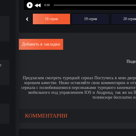
‹
17 серия
18 серия
19 серия
20 сери
Добавить в закладки
Поде
т
Предлагаем смотреть турецкий сериал Постучись в мою дверь
хорошем качестве. Ниже оставляйте свои комментарии и от
сериала с полюбившимися персонажами турецкого кинематогр
мобильного под управлением IOS и Андроид, так же на IPa
телевизоре бесплатно и
КОММЕНТАРИИ