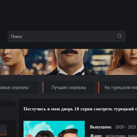
овые сериалы
Лучшие сериалы
На турецком яз
Постучись в мою дверь 18 серия смотреть турецкий 
Выпущено:
2020 - 2021
Жанр:
мелодрама, рома