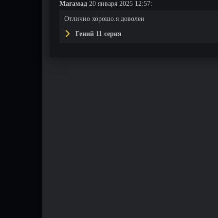
Магамад
20 января 2025 12:57:
Отлично хорошо.я доволен
Гений 11 серия