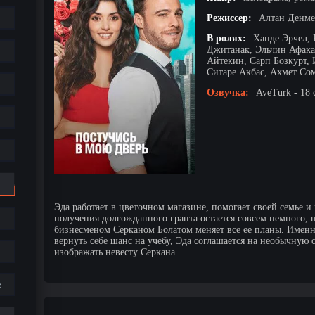
Режиссер:
Алтан Денме
В ролях:
Ханде Эрчел,
Джитанак, Эльчин Афака
Айтекин, Сарп Бозкурт, 
Ситаре Акбас, Ахмет Со
Озвучка:
AveTurk - 18 
Эда работает в цветочном магазине, помогает своей семье и
получения долгожданного гранта остается совсем немного,
бизнесменом Серканом Болатом меняет все ее планы. Именн
вернуть себе шанс на учебу, Эда соглашается на необычную 
изображать невесту Серкана.
е