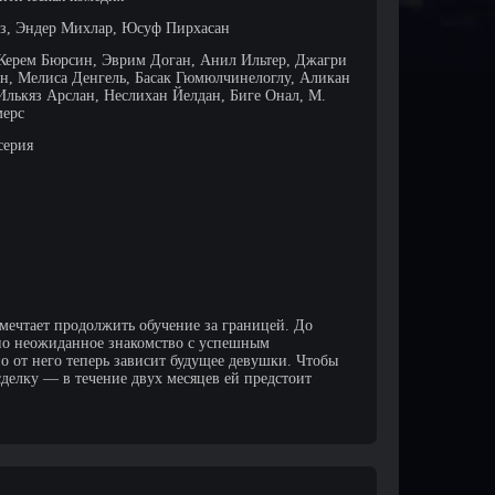
з, Эндер Михлар, Юсуф Пирхасан
 Керем Бюрсин, Эврим Доган, Анил Ильтер, Джагри
н, Мелиса Денгель, Басак Гюмюлчинелоглу, Аликан
Илькяз Арслан, Неслихан Йелдан, Биге Онал, М.
мерс
серия
 мечтает продолжить обучение за границей. До
 но неожиданное знакомство с успешным
о от него теперь зависит будущее девушки. Чтобы
сделку — в течение двух месяцев ей предстоит