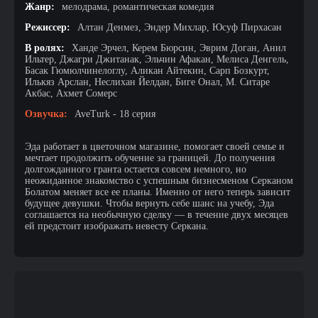
Жанр:
мелодрама, романтическая комедия
Режиссер:
Алтан Денмез, Эндер Михлар, Юсуф Пирхасан
В ролях:
Ханде Эрчел, Керем Бюрсин, Эврим Доган, Анил
Ильтер, Джагри Джитанак, Эльчин Афакан, Мелиса Денгель,
Басак Гюмюлчинелоглу, Аликан Айтекин, Сарп Бозкурт,
Илькяз Арслан, Неслихан Йелдан, Биге Онал, М. Ситаре
Акбас, Ахмет Сомерс
Озвучка:
AveTurk - 18 серия
Эда работает в цветочном магазине, помогает своей семье и
мечтает продолжить обучение за границей. До получения
долгожданного гранта остается совсем немного, но
неожиданное знакомство с успешным бизнесменом Серканом
Болатом меняет все ее планы. Именно от него теперь зависит
будущее девушки. Чтобы вернуть себе шанс на учебу, Эда
соглашается на необычную сделку — в течение двух месяцев
ей предстоит изображать невесту Серкана.