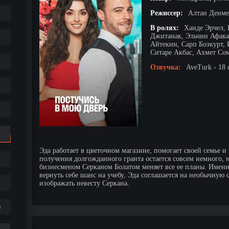
Режиссер:
Алтан Денме
В ролях:
Ханде Эрчел,
Джитанак, Эльчин Афака
Айтекин, Сарп Бозкурт, 
Ситаре Акбас, Ахмет Со
Озвучка:
AveTurk - 18 
Эда работает в цветочном магазине, помогает своей семье и
получения долгожданного гранта остается совсем немного,
бизнесменом Серканом Болатом меняет все ее планы. Именн
вернуть себе шанс на учебу, Эда соглашается на необычную 
изображать невесту Серкана.
е