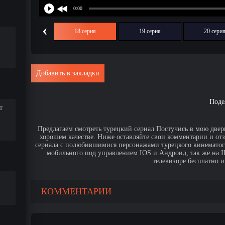
‹
17 серия
18 серия
19 серия
20 сери
Добавить в закладки
Поде
т
Предлагаем смотреть турецкий сериал Постучись в мою дверь
хорошем качестве. Ниже оставляйте свои комментарии и от
сериала с полюбившимися персонажами турецкого кинематогр
мобильного под управлением IOS и Андроид, так же на IPa
телевизоре бесплатно и
КОММЕНТАРИИ