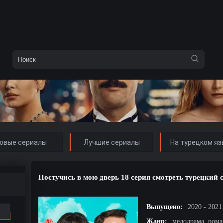
овые сериалы
Лучшие сериалы
На турецком яз
Постучись в мою дверь 18 серия смотреть турецкий 
Выпущено:
2020 - 2021
Жанр:
мелодрама, рома