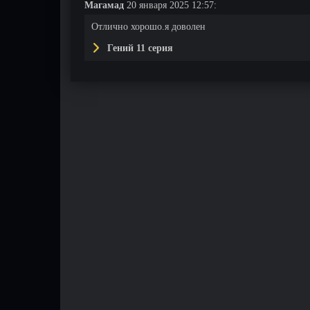
Магамад
20 января 2025 12:57:
Отлично хорошо.я доволен
Гений 11 серия