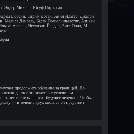
з, Эндер Михлар, Юсуф Пирхасан
 Керем Бюрсин, Эврим Доган, Анил Ильтер, Джагри
н, Мелиса Денгель, Басак Гюмюлчинелоглу, Аликан
Илькяз Арслан, Неслихан Йелдан, Биге Онал, М.
мерс
серия
 мечтает продолжить обучение за границей. До
 но неожиданное знакомство с успешным
о от него теперь зависит будущее девушки. Чтобы
сделку — в течение двух месяцев ей предстоит