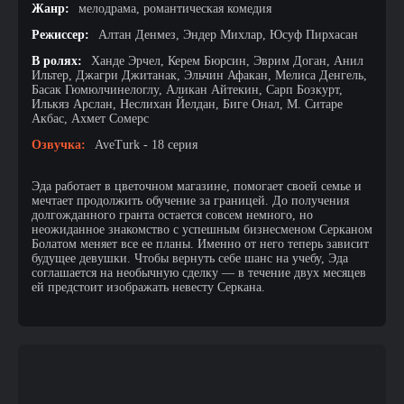
Жанр:
мелодрама, романтическая комедия
Режиссер:
Алтан Денмез, Эндер Михлар, Юсуф Пирхасан
В ролях:
Ханде Эрчел, Керем Бюрсин, Эврим Доган, Анил
Ильтер, Джагри Джитанак, Эльчин Афакан, Мелиса Денгель,
Басак Гюмюлчинелоглу, Аликан Айтекин, Сарп Бозкурт,
Илькяз Арслан, Неслихан Йелдан, Биге Онал, М. Ситаре
Акбас, Ахмет Сомерс
Озвучка:
AveTurk - 18 серия
Эда работает в цветочном магазине, помогает своей семье и
мечтает продолжить обучение за границей. До получения
долгожданного гранта остается совсем немного, но
неожиданное знакомство с успешным бизнесменом Серканом
Болатом меняет все ее планы. Именно от него теперь зависит
будущее девушки. Чтобы вернуть себе шанс на учебу, Эда
соглашается на необычную сделку — в течение двух месяцев
ей предстоит изображать невесту Серкана.