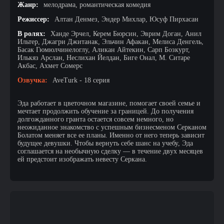
Жанр:
мелодрама, романтическая комедия
Режиссер:
Алтан Денмез, Эндер Михлар, Юсуф Пирхасан
В ролях:
Ханде Эрчел, Керем Бюрсин, Эврим Доган, Анил
Ильтер, Джагри Джитанак, Эльчин Афакан, Мелиса Денгель,
Басак Гюмюлчинелоглу, Аликан Айтекин, Сарп Бозкурт,
Илькяз Арслан, Неслихан Йелдан, Биге Онал, М. Ситаре
Акбас, Ахмет Сомерс
Озвучка:
AveTurk - 18 серия
Эда работает в цветочном магазине, помогает своей семье и
мечтает продолжить обучение за границей. До получения
долгожданного гранта остается совсем немного, но
неожиданное знакомство с успешным бизнесменом Серканом
Болатом меняет все ее планы. Именно от него теперь зависит
будущее девушки. Чтобы вернуть себе шанс на учебу, Эда
соглашается на необычную сделку — в течение двух месяцев
ей предстоит изображать невесту Серкана.