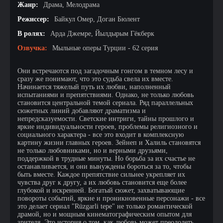
Жанр:
Драма, Мелодрама
Режиссер:
Бaйкул Oмep, Дoгaн Бюлeнт
В ролях:
Apдa Джeмpe, Йылдыpым Гёкбepк
Озвучка:
Мыльные оперы Турции - 62 серия
Они встречаются под загадочным гонгом в темном лесу и
сразу же понимают, что это судьба свела их вместе.
Начинается тяжелый путь их любви, наполненный
испытаниями и препятствиями. Однако, не только любовь
становится центральной темой сериала. Ряд параллельных
сюжетных линий добавляют драматизма и
непредсказуемости. Светские интриги, тайны прошлого и
яркие индивидуальности героев, проблемы религиозного и
социального характера - все это входит в комплексную
картину жизни главных героев. Зейнеп и Халиль становятся
не только любовниками, но и верными друзьями,
поддержкой в трудные минуты. Но борьба за их счастье не
останавливается, и они вынуждены бороться за то, чтобы
быть вместе. Каждое препятствие сильнее укрепляет их
чувства друг к другу, а их любовь становится еще более
глубокой и искренней. Богатый сюжет, захватывающие
повороты событий, яркие и проникновенные персонажи - все
это делает сериал "Rüzgarli tepe" не только романтической
драмой, но и мощным кинематографическим опытом для
зрителя. Это история о том, как любовь может преодолеть