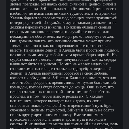
любые преграды, оставаясь самой сильной и ценной силой в
жизни человека. Зейнеп плывет по бесконечной реке своего
изобилия, не испытывая никаких трудностей, в то время как
Халиль борется за свое место под солнцем после трагической
потери родителей. Их судьбы кажутся такими разными, и не
должны пересекаться никогда. Но жизнь обладает своими
странными закономерностями, и случайные встречи или
неожиданные обстоятельства могут резко повернуть ее ход.
Они должны понять, что истинное счастье может прийти
только после того, как они преодолеют все препятствия
вместе. Изначально Зейнеп и Халиль были простыми людьми,
не связанными между собой ничем кроме общих корней. Но
судьба слила их вместе, и они почувствовали, как их сердца
начинают биться в унисон. Но мир не желает видеть их
счастливыми, настоящее счастье всегда требует жертвы. И
Зейнеп, и Халиль вынуждены бороться за свою любовь,
которая их объединила. Зейнеп и Халиль понимают, что для
того, чтобы преодолеть препятствия, им нужно быть единой
командой, которая будет бороться до конца. Они знают, что
секрет счастливых отношений - не в том, чтобы избегать
проблем, а в том, чтобы вместе решать их. С каждым
испытанием, которое выпадает на их долю, их связь
становится только сильнее. И хотя предстоящий путь будет
сложным и полным трудностей, Зейнеп и Халиль не боятся
стоять друг у друга плечом к плечу. Вместе они могут
преодолеть любое испытание и достигнуть настоящего
счастья. В их любви нет места для сомнений или страха, ведь
они знают, что истинное счастье находится рядом, в самой