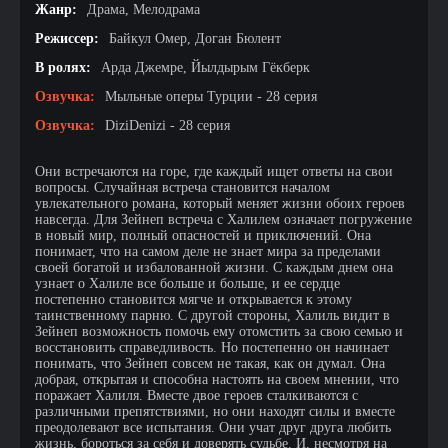
Жанр:
Драма, Мелодрама
Режиссер:
Бaйкул Oмep, Дoгaн Бюлeнт
В ролях:
Apдa Джeмpe, Йылдыpым Гёкбepк
Озвучка:
Мыльные оперы Турции - 28 серия
Озвучка:
DiziDenizi - 28 серия
Они встречаются на горе, где каждый ищет ответы на свои
вопросы. Случайная встреча становится началом
увлекательного романа, который меняет жизни обоих героев
навсегда. Для Зейнеп встреча с Халилем означает погружение
в новый мир, полный опасностей и приключений. Она
понимает, что на самом деле не знает мира за пределами
своей богатой и избалованной жизни. С каждым днем она
узнает о Халиле все больше и больше, и ее сердце
постепенно становится мягче и открывается к этому
таинственному парню. С другой стороны, Халиль видит в
Зейнеп возможность помочь ему отомстить за свою семью и
восстановить справедливость. Но постепенно он начинает
понимать, что Зейнеп совсем не такая, как он думал. Она
добрая, открытая и способна настоять на своем мнении, что
поражает Халиля. Вместе двое героев сталкиваются с
различными препятствиями, но они находят силы и вместе
преодолевают все испытания. Они учат друг друга любить
жизнь, бороться за себя и доверять судьбе. И, несмотря на