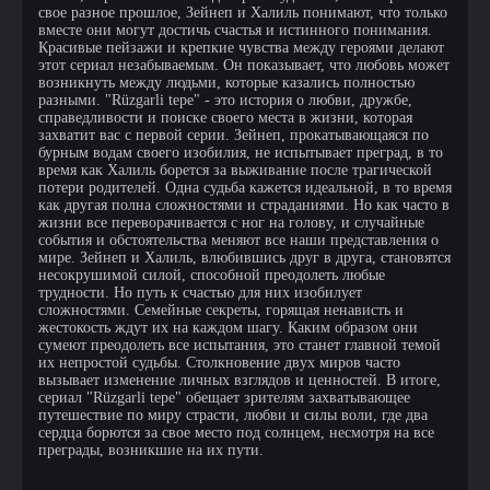
свое разное прошлое, Зейнеп и Халиль понимают, что только
вместе они могут достичь счастья и истинного понимания.
Красивые пейзажи и крепкие чувства между героями делают
этот сериал незабываемым. Он показывает, что любовь может
возникнуть между людьми, которые казались полностью
разными. "Rüzgarli tepe" - это история о любви, дружбе,
справедливости и поиске своего места в жизни, которая
захватит вас с первой серии. Зейнеп, прокатывающаяся по
бурным водам своего изобилия, не испытывает преград, в то
время как Халиль борется за выживание после трагической
потери родителей. Одна судьба кажется идеальной, в то время
как другая полна сложностями и страданиями. Но как часто в
жизни все переворачивается с ног на голову, и случайные
события и обстоятельства меняют все наши представления о
мире. Зейнеп и Халиль, влюбившись друг в друга, становятся
несокрушимой силой, способной преодолеть любые
трудности. Но путь к счастью для них изобилует
сложностями. Семейные секреты, горящая ненависть и
жестокость ждут их на каждом шагу. Каким образом они
сумеют преодолеть все испытания, это станет главной темой
их непростой судьбы. Столкновение двух миров часто
вызывает изменение личных взглядов и ценностей. В итоге,
сериал "Rüzgarli tepe" обещает зрителям захватывающее
путешествие по миру страсти, любви и силы воли, где два
сердца борются за свое место под солнцем, несмотря на все
преграды, возникшие на их пути.