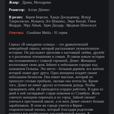
Жанр:
Драма, Мелодрама
Режиссер:
Алтан Дёнмез
В ролях:
Керем Бюрсин, Ханде Догандемир, Ягмур
Танрисевсин, Исмаиль Эге Шашмаз, Эмре Кинай, Гёкче
Янардаг, Эбру Айкач, Эдже Диздар, Эфеджан Шенолсун
Озвучка:
Goodtime Media - 91 серия
Сериал «В ожидании солнца» – это драматический
комедийный сериал, который рассказывает увлекательную
историю. Он расскажет зрителям о настоящей любви, дружбе
и о различных отношениях в семьях. В самом начале истории
мы познакомимся с главной героиней, Демет. Женщина
воспитывает свою дочь Зейнеп в небольшом городке под
названием Гельязы. Это место - большая деревня, все жители
которой знают друг друга. Одна женщина владеет своим
небольшим бизнесом. Она имеет магазин, который не
приносит столько прибыли, сколько она хотела бы. Кроме
того, Демет не имеет других источников дохода. Чтобы
прокормить себя, ей приходится усердно работать. В один из
дней к ней заглядывает старая знакомая из Стамбула. Жале
советует женщине переехать в их город. Зайнаб сможет
учиться в престижной школе, а ее мать Демет сможет больше
зарабатывать. В этом же городе учится и Керем -
очаровательный юноша, который благодаря родителям
получил все необходимое для комфортной жизни. К