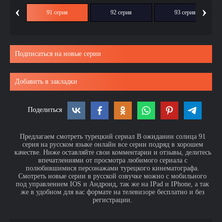
‹
›
ия
91 серия
92 серия
93 серия
Подписаться на новые серии
Добавить в закладки
Поделиться
Предлагаем смотреть турецкий сериал В ожидании солнца 91
серия на русском языке онлайн все серии подряд в хорошем
качестве. Ниже оставляйте свои комментарии и отзывы, делитесь
впечатлениями от просмотра любимого сериала с
полюбившимися персонажами турецкого кинематографа.
Смотреть новые серии в русской озвучке можно с мобильного
под управлением IOS и Андроид, так же на IPad и IPhone, а так
же в удобном для вас формате на телевизоре бесплатно и без
регистрации.