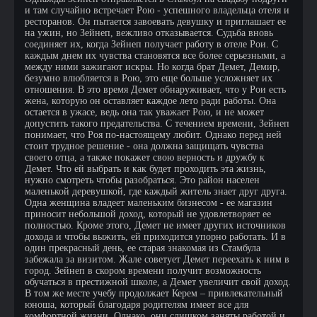
и там случайно встречает Рою - успешного владельца отеля и
ресторанов. Он пытается завоевать девушку и приглашает ее
на ужин, но Зейнеп, вежливо отказывается. Судьба вновь
соединяет их, когда Зейнеп получает работу в отеле Рои. С
каждым днем их чувства становятся все более серьезными, а
между ними зажигают искры. Но когда брат Демет, Демир,
безумно влюбляется в Рою, это еще больше усложняет их
отношения. В это время Демет обнаруживает, что у Рои есть
жена, которую он оставляет каждое лето ради работы. Она
остается в ужасе, ведь она так уважает Рою, и не может
допустить такого предательства. С течением времени, Зейнеп
понимает, что Роя по-настоящему любит. Однако перед ней
стоит трудное решение - она должна защищать чувства
своего отца, а также покажет свою верность и дружбу к
Демет. Что ей выбрать и как будет проходить эта жизнь,
нужно смотреть чтобы разобраться. Это район населен
маленькой деревушкой, где каждый житель знает друг друга.
Одна женщина владеет маленьким бизнесом - ее магазин
приносит небольшой доход, который не удовлетворяет ее
полностью. Кроме этого, Демет не имеет других источников
дохода и чтобы выжить, ей приходится упорно работать. И в
один прекрасный день, ее старая знакомая из Стамбула
забежала за визитом. Жале советует Демет переехать к ним в
город. Зейнеп в скором времени получит возможность
обучаться в престижной школе, а Демет увеличит свой доход.
В том же месте учебу продолжает Керем – привлекательный
юноша, который благодаря родителям имеет все для
комфортной жизни. Однако, они слишком заняты работой и