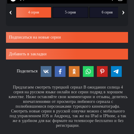
‹
›
ия
4 серия
5 серия
6 серия
Подписаться на новые серии
Добавить в закладки
Поделиться
Предлагаем смотреть турецкий сериал В ожидании солнца 4
серия на русском языке онлайн все серии подряд в хорошем
качестве. Ниже оставляйте свои комментарии и отзывы, делитесь
впечатлениями от просмотра любимого сериала с
полюбившимися персонажами турецкого кинематографа.
Смотреть новые серии в русской озвучке можно с мобильного
под управлением IOS и Андроид, так же на IPad и IPhone, а так
же в удобном для вас формате на телевизоре бесплатно и без
регистрации.