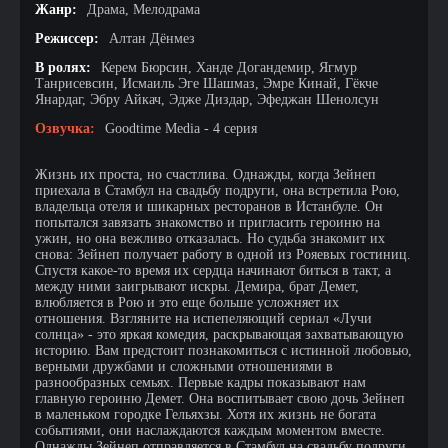
Жанр:
Драма, Мелодрама
Режиссер:
Алтан Дёнмез
В ролях:
Керем Бюрсин, Ханде Догандемир, Ягмур
Танрисевсин, Исмаиль Эге Шашмаз, Эмре Кинай, Гёкче
Янардаг, Эбру Айкач, Эдже Диздар, Эфеджан Шенолсун
Озвучка:
Goodtime Media - 4 серия
Жизнь их проста, но счастлива. Однажды, когда Зейнеп
приехала в Стамбул на свадьбу подруги, она встретила Рою,
владельца отеля и шикарных ресторанов в Истанбуле. Он
попытался завязать знакомство и пригласить героиню на
ужин, но она вежливо отказалась. Но судьба знакомит их
снова: Зейнеп получает работу в одной из Рояевых гостиниц.
Спустя какое-то время их сердца начинают биться в такт, а
между ними заигрывают искры. Демира, брат Демет,
влюбляется в Рою и это еще больше усложняет их
отношения. Взгляните на испепеляющий сериал «Лучи
солнца» - это яркая комедия, раскрывающая захватывающую
историю. Вам предстоит познакомиться с истинной любовью,
верными дружбами и сложными отношениями в
разнообразных семьях. Первые кадры показывают нам
главную героиню Демет. Она воспитывает свою дочь Зейнеп
в маленьком городке Гельяхзы. Хотя их жизнь не богата
событиями, они наслаждаются каждым моментом вместе.
Однажды Зейнеп отправляется в Стамбул на свадьбу подруги