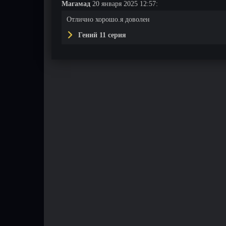
Магамад
20 января 2025 12:57:
Отлично хорошо.я доволен
Гений 11 серия