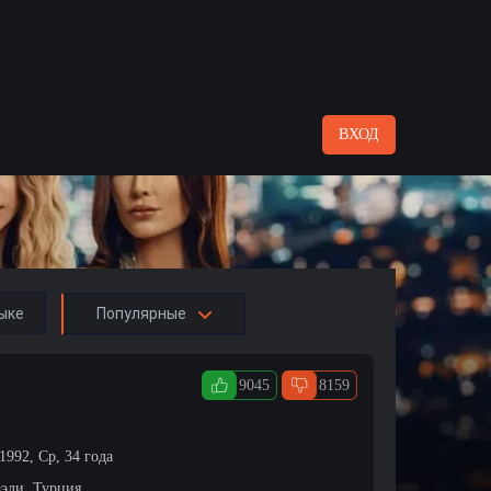
ВХОД
ыке
Популярные
9045
8159
1992, Ср, 34 года
эли, Турция