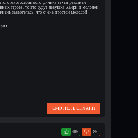
 этого многосерийного фильма взяты реальные
авных героев, то это будут девушка Хайри и молодой
изнь завертелась, что очень простой молодой
ерия
СМОТРЕТЬ ОНЛАЙН
405
85