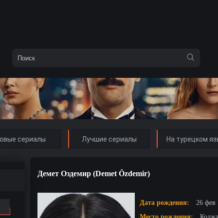
овые сериалы
Лучшие сериалы
На турецком яз
Демет Оздемир (Demet Özdemir)
Дата рождения:
26 фев 
Место рождения:
Коджа