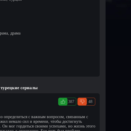
рама, драма
 турецкие сериалы
387
48
о определиться с важным вопросом, связанным с
жил немало сил и времени, чтобы достигнуть
 Он мог гордиться своими успехами, но жизнь этого
ижалась к окончанию. Его путь был пройден