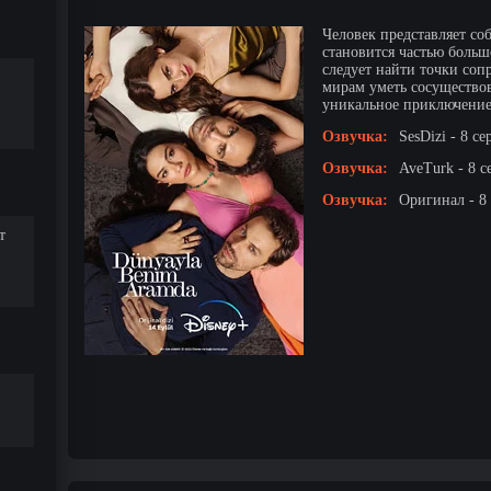
Человек представляет со
становится частью боль
следует найти точки соп
мирам уметь сосуществов
уникальное приключение,
Озвучка:
SesDizi - 8 се
Озвучка:
AveTurk - 8 с
Озвучка:
Оригинал - 8
т