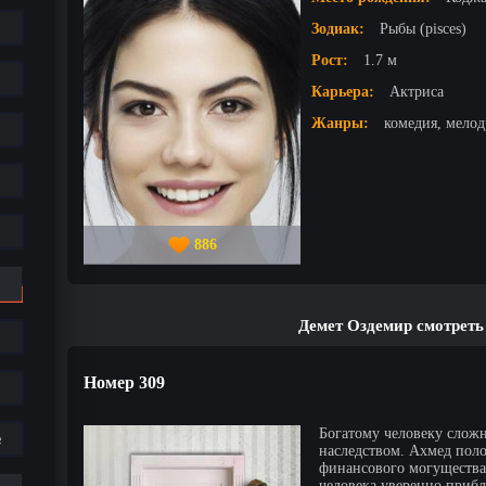
Зодиак:
Рыбы (pisces)
Рост:
1.7 м
Карьера:
Актриса
Жанры:
комедия, мелод
886
Демет Оздемир смотреть
Номер 309
Богатому человеку сложн
е
наследством. Ахмед поло
финансового могущества.
человека уверенно прибл