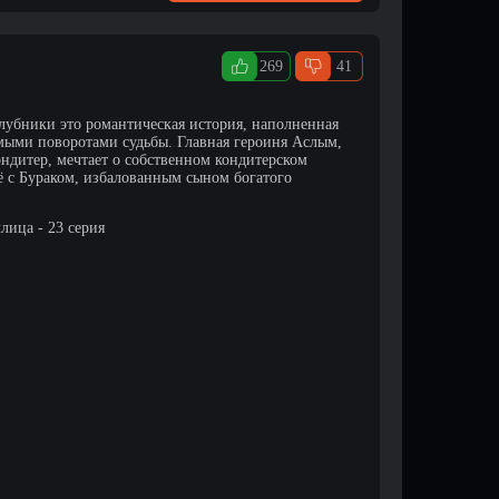
269
41
лубники это романтическая история, наполненная
мыми поворотами судьбы. Главная героиня Аслым,
ондитер, мечтает о собственном кондитерском
её с Бураком, избалованным сыном богатого
лица - 23 серия