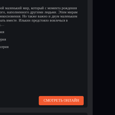
бой маленький мир, который с момента рождения
шого, наполненного другими людьми. Этим мирам
рикосновения. Но также важно и двум маленьким
ать вместе. Илькин предстояло вовлечься в
...
рия
ерия
 серия
СМОТРЕТЬ ОНЛАЙН