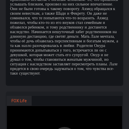
услышать близким, произвел на них сильное впечатление.
Они не были готовы к такому повороту. Ахмед обращался к
своим невесткам, а также Шади и Фекрету. Он даже не
сомневался, что те попытаются что-то возразить. Ахмед
пожелал, чтобы кто-то из его внуков стал семейным и
обзавелся ребенком, и тому родственнику и достанется
наследство. Начинается нешуточный забег родственников на
длинную дистанцию, где светят деньги. Мать Лале мечтала,
чтобы её дочь обзавелась перспективным и богатым мужем, а
та как назло разочаровалась в любви. Родители Онура
принимаются допытываться у того, встречается ли он с
девушкой, которая может стать его супругой. Онур и не
думал о том, чтобы становиться женатым мужчиной, но
ситуация с наследством заставляет пересмотреть планы. Лале
придется в свою очередь задуматься о том, что чувства все-
таки существуют.
FOX Life