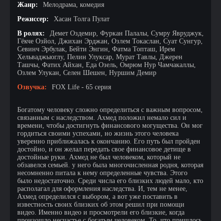
Жанр:
Мелодрама, комедия
Режиссер:
Хасан Толга Пулат
В ролях:
Демет Оздемир, Фуркан Палалы, Сумру Явруджук,
Гёкче Озйол, Джихан Эрджан, Озлем Токаслан, Суат Сунгур,
Севинч Эрбулак, Бейти Энгин, Фатма Топташ, Ирем
Хельваджыоглу, Пелин Улуксар, Мурат Тавлы, Джерен
Ташчы, Фатих Айхан, Еда Озель, Омрюм Нур Чамчакаллы,
Озлем Улукан, Селен Шешен, Нуршим Демир
Озвучка:
FOX Life - 65 серия
Богатому человеку сложно определиться с важным вопросом,
связанным с наследством. Ахмед положил немало сил и
времени, чтобы достигнуть финансового могущества. Он мог
гордиться своими успехами, но жизнь этого человека
уверенно приближалась к окончанию. Его путь был пройден
достойно, и он желал передать свое финансовое детище в
достойные руки. Ахмед не был человеком, который не
обзавелся семьей. у него была многочисленная родня, которая
несомненно питала к нему определенные чувства. Этого
было недостаточно. Среди числа его близких людей мало, кто
располагал для оформления наследства. И, тем не менее,
Ахмед определился с выбором, а вот уже поставить в
известность своих близких об этом решил при помощи
видео. Именно видео и просмотрели его близкие, когда
произошло несчастье с богатым человеком. То, что пришлось