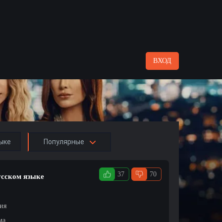
ВХОД
ыке
Популярные
37
70
усском языке
ция
ма