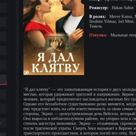
Режиссер:
Hakan Sahin
В ролях:
Merve Kansu, M
Ibrahim Yilmaz, Isil Mete
Темель
Озвучка:
Мыльные опер
"Я дал клятву" — это захватывающая история о двух молоды
местью, которая удерживает зрителей в напряжении. Кери
человек, который предпочитает наслаждаться жизнью без гр
Однако его беззаботное существование резко меняется, когда
ему предстоит взять на себя ответственность за свою семью 
стороны, Экрин — целеустремленная дочь Вейсела, который 
Она выросла в неблагополучном районе, но упорно шла к с
е
степень магистра экономики. Экрин — отзывчивая, скромная
после трагической утраты. Смерть Зеки вызывает в Кериме ж
транспортного происшествия, в котором погиб его отец. Вс