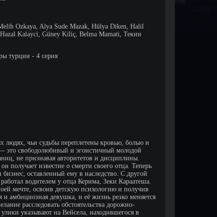
elih Ozkaya, Alya Sude Mazak, Hülya Diken, Halil
, Hazal Kalayci, Güney Kiliç, Belma Mamati, Текин
ы турции - 4 серия
х людях, чьи судьбы переплетены кровью, болью и
м — это свободолюбивый и эгоистичный молодой
аниц, не признавая авторитетов и дисциплины.
 он получает известие о смерти своего отца. Теперь
и бизнес, оставленный ему в наследство. С другой
работал водителем у отца Керима, Зеки Караатеша.
воей мечте, освоив детскую психологию и получив
 и амбициозная девушка, и её жизнь резко меняется
елание расследовать обстоятельства дорожно-
е улики указывают на Вейсела, находившегося в