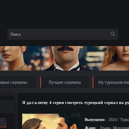
овые сериалы
Лучшие сериалы
На турецком яз
Я дал клятву 4 серия смотреть турецкий сериал на р
Выпущено:
2024 / Тур
Жанр:
Драма, Мелодра