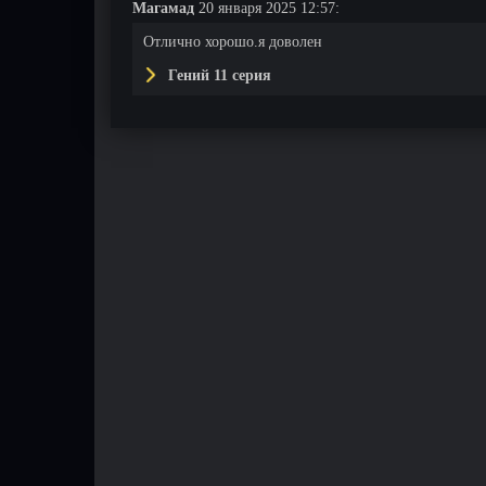
Магамад
20 января 2025 12:57:
Отлично хорошо.я доволен
Гений 11 серия