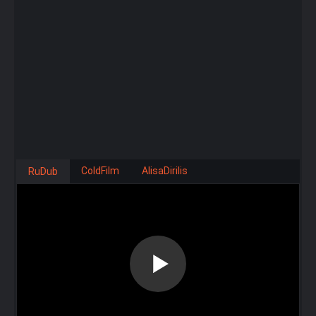
ColdFilm
AlisaDirilis
RuDub