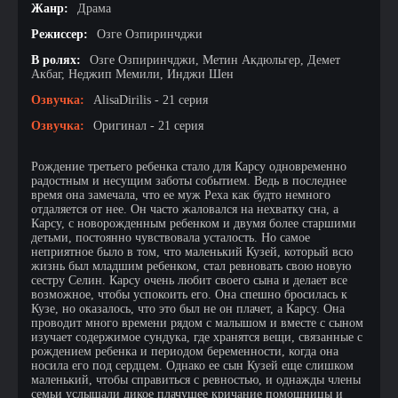
Жанр:
Драма
Режиссер:
Озге Озпиринчджи
В ролях:
Озге Озпиринчджи, Метин Акдюльгер, Демет
Акбаг, Неджип Мемили, Инджи Шен
Озвучка:
AlisaDirilis - 21 серия
Озвучка:
Оригинал - 21 серия
Рождение третьего ребенка стало для Карсу одновременно
радостным и несущим заботы событием. Ведь в последнее
время она замечала, что ее муж Реха как будто немного
отдаляется от нее. Он часто жаловался на нехватку сна, а
Карсу, с новорожденным ребенком и двумя более старшими
детьми, постоянно чувствовала усталость. Но самое
неприятное было в том, что маленький Кузей, который всю
жизнь был младшим ребенком, стал ревновать свою новую
сестру Селин. Карсу очень любит своего сына и делает все
возможное, чтобы успокоить его. Она спешно бросилась к
Кузе, но оказалось, что это был не он плачет, а Карсу. Она
проводит много времени рядом с малышом и вместе с сыном
изучает содержимое сундука, где хранятся вещи, связанные с
рождением ребенка и периодом беременности, когда она
носила его под сердцем. Однако ее сын Кузей еще слишком
маленький, чтобы справиться с ревностью, и однажды члены
семьи услышали дикое плачущее кричание помощницы и