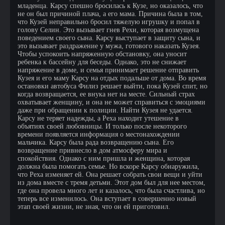
младенца. Карсу спешно бросилась к Кузе, но оказалось, что
не он был причиной плача, а его мама. Причина была в том,
что Кузей неправильно бросил тяжелую игрушку и попал в
голову Селин. Это вызывает гнев Рехи, которая возмущена
поведением своего сына. Карсу выступает в защиту сына, и
это вызывает раздражение у мужа, готового наказать Кузея.
Чтобы успокоить напряженную обстановку, она уносит
ребенка к бассейну для беседы. Однако, это не снижает
напряжение в доме, и семья принимает решение отправить
Кузея и его маму Карсу на отдых подальше от дома. Во время
остановки автобуса Филиз решает выйти, пока Кузей спит, но
когда возвращается, ее внука нет на месте. Сильный страх
охватывает женщину, и она не может справиться с эмоциями
даже при обращении к полиции. Найти Кузея не удается.
Карсу не теряет надежды, а Реха находит утешение в
объятиях своей любовницы. И только после некоторого
времени появляется информация о местонахождении
мальчика. Карсу была рада возвращению сына. Его
возвращение привнесло в дом атмосферу мира и
спокойствия. Однако с ним пришла и женщина, которая
должна была помогать семье. Но вскоре Карсу обнаружила,
что Реха изменяет ей. Она решает собрать свои вещи и уйти
из дома вместе с тремя детьми. Этот дом был для нее местом,
где она провела много лет и казалось, что была счастлива, но
теперь все изменилось. Она вступает в совершенно новый
этап своей жизни, не зная, что он ей приготовил.