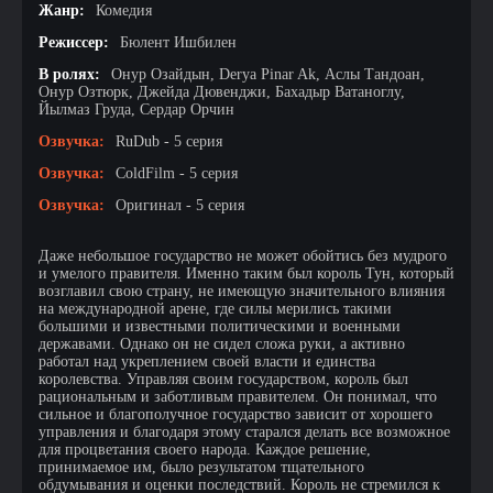
Жанр:
Комедия
Режиссер:
Бюлент Ишбилен
В ролях:
Онур Озайдын, Derya Pinar Ak, Аслы Тандоан,
Онур Озтюрк, Джейда Дювенджи, Бахадыр Ватаноглу,
Йылмаз Груда, Сердар Орчин
Озвучка:
RuDub - 5 серия
Озвучка:
ColdFilm - 5 серия
Озвучка:
Оригинал - 5 серия
Даже небольшое государство не может обойтись без мудрого
и умелого правителя. Именно таким был король Тун, который
возглавил свою страну, не имеющую значительного влияния
на международной арене, где силы мерились такими
большими и известными политическими и военными
державами. Однако он не сидел сложа руки, а активно
работал над укреплением своей власти и единства
королевства. Управляя своим государством, король был
рациональным и заботливым правителем. Он понимал, что
сильное и благополучное государство зависит от хорошего
управления и благодаря этому старался делать все возможное
для процветания своего народа. Каждое решение,
принимаемое им, было результатом тщательного
обдумывания и оценки последствий. Король не стремился к