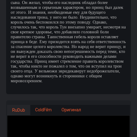
сына. Он желал, чтобы его наследник обладал более
возвышенным и серьезным характером, но принц был далек
от этого. И знания, необходимые ему для будущего
наследования трона, у него не было. Неудивительно, что
король очень беспокоился по этому поводу. Однако,
случилось так, что король Тун внезапно умирает, несмотря на
свое крепкое здоровье, что добавляло головной боли
правителю страны. Таинственная гибель короля оставляет
принца в беде. Ему приходится взять на себя ответственность
за спасение целого королевства. Но народ не верит принцу, и
он вынужден доказать свою непогрешимость перед теми, кто
не верит в его способности руководить важными делами
государства. Принц имеет стремление править королевством
так, чтобы никто не пожалел о том, что он вступил на трон
своего отца. У вельможи эвридикаверут недоброжелатели,
однако могут возникнуть и сторонники с общим
мировоззрением.
ColdFilm
Оригинал
RuDub