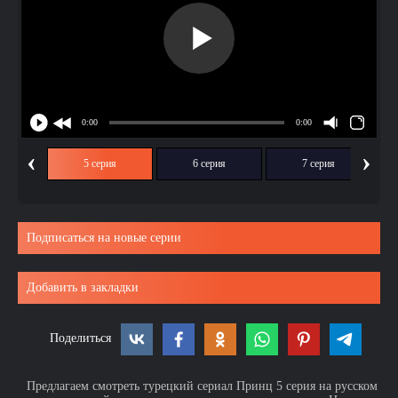
‹
›
ия
5 серия
6 серия
7 серия
Подписаться на новые серии
Добавить в закладки
Поделиться
Предлагаем смотреть турецкий сериал Принц 5 серия на русском