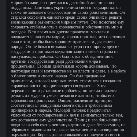
мировой славе, он стремился к достойной жизни своих
подданных. Занимаясь укреплением своего государства, он
также не забывал о благосостоянии своих родственников. Он
старался сохранить единство среди своих близких и решать
возникающие разногласия мирным путем. Это помогало ему
сохранять стабильность в королевстве и обеспечивать мир и
порядок. В то время как другие правители мечтали о
владычестве над всем миром, король понимал, что настоящая
сила в том, чтобы быть хорошим правителем для своего
народа. Он не боялся возможных угроз со стороны других
государств и принимал меры для защиты своей страны от
наступающих проблем. Он был готов к объединению с
другими государствами ради достижения мира и
процветания. Своими действиями король доказывал, что
настоящая сила и могущество не во власти и славе, а в заботе
о благополучии своего народа. Он был преданным
правителем, который мирным путем стремился к созданию
справедливого и процветающего государства. Хотя
переживал он и различные проблемы, он всегда старался
решать их мудро и умело, делая все для того, чтобы его
королевство процветало. Однако, наследный принц не
соответствовал ожиданиям своего отца и требованиям
придворных и народа. Молодой человек предпочитал
уклоняться от государственных дел и заниматься только тем,
что доставляло ему удовольствие. Принц и его ближайшие
люди вели себя очень непринужденно и даже безрассудно, не
обращая внимания на то, какое впечатление производили на
окружающих. Король разочаровывался в поведении своего