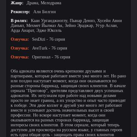
Жанр:
Драма, Мелодрама
Режиссер:
Али Билгин
В ролях:
Каан Урганджиоглу, Пынар Дениз, Хусейн Авни
Даньял, Мехмет Йылмаз Ак, Зейно Эраджар, Угур Аслан,
Арда Анарат, Эдже Юксель
Озвучка:
SesDizi - 76 серия
Озвучка:
AveTurk - 76 серия
Озвучка:
Оригинал - 76 серия
Оба адвоката являются очень крепкими друзьями и
партнерами, которые работают вместе уже много лет. Но рано
или поздно наступает момент, когда они оказываются по
разные стороны баррикад, защищая своих клиентов. В начале
сериала "Приговор", зрителям представляют двух успешных
адвокатов. Их энтузиазм при работе над новыми делами
просто не знает границ, а их упорство и опыт часто приводят
к победе. Эти двое коллег и друзей уже много лет работают
вместе и успевают достичь значительных высот в своей
профессии. Но вскоре наступает момент, когда они
оказываются на разных сторонах баррикад, защищая
интересы своих клиентов. В этом сериале, который теперь
доступен для просмотра на русском языке, у главных героев
есть одна общая цель - защищать права своих клиентов