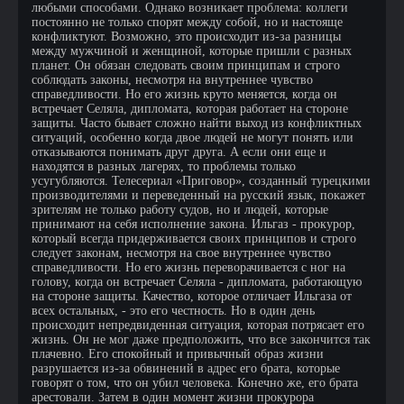
любыми способами. Однако возникает проблема: коллеги
постоянно не только спорят между собой, но и настояще
конфликтуют. Возможно, это происходит из-за разницы
между мужчиной и женщиной, которые пришли с разных
планет. Он обязан следовать своим принципам и строго
соблюдать законы, несмотря на внутреннее чувство
справедливости. Но его жизнь круто меняется, когда он
встречает Селяла, дипломата, которая работает на стороне
защиты. Часто бывает сложно найти выход из конфликтных
ситуаций, особенно когда двое людей не могут понять или
отказываются понимать друг друга. А если они еще и
находятся в разных лагерях, то проблемы только
усугубляются. Телесериал «Приговор», созданный турецкими
производителями и переведенный на русский язык, покажет
зрителям не только работу судов, но и людей, которые
принимают на себя исполнение закона. Ильгаз - прокурор,
который всегда придерживается своих принципов и строго
следует законам, несмотря на свое внутреннее чувство
справедливости. Но его жизнь переворачивается с ног на
голову, когда он встречает Селяла - дипломата, работающую
на стороне защиты. Качество, которое отличает Ильгаза от
всех остальных, - это его честность. Но в один день
происходит непредвиденная ситуация, которая потрясает его
жизнь. Он не мог даже предположить, что все закончится так
плачевно. Его спокойный и привычный образ жизни
разрушается из-за обвинений в адрес его брата, которые
говорят о том, что он убил человека. Конечно же, его брата
арестовали. Затем в один момент жизни прокурора