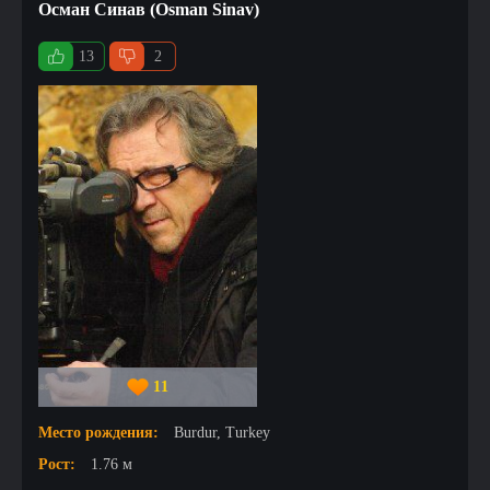
Осман Синав (Osman Sinav)
13
2
11
Место рождения:
Burdur, Turkey
Рост:
1.76 м