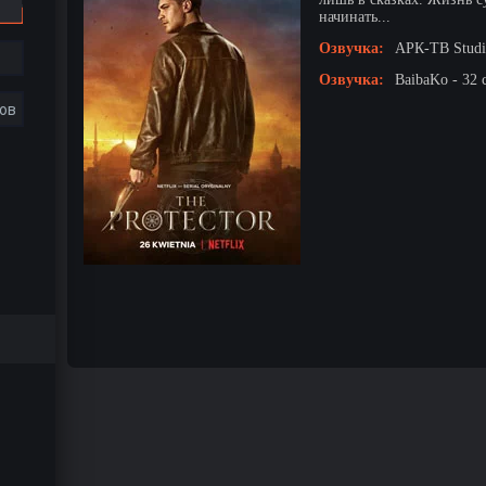
начинать...
Озвучка:
АРК-ТВ Studio
Озвучка:
BaibaKo - 32 
ов