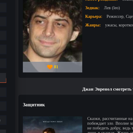
Зодиак:
Лев (leo)
Карьера:
Режиссер, Сце
Жанры:
ужасы, коротко
81
Джан Эвренол смотреть
Защитник
Сказки, рассчитанные на 
е
побеждает зло. Вполне 
не победить добру, ведь 
лишь в сказках. Жизнь с