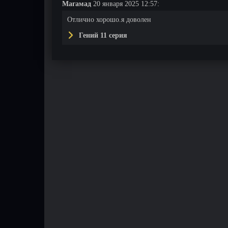
Магамад
20 января 2025 12:57:
Отлично хорошо.я доволен
Гений 11 серия