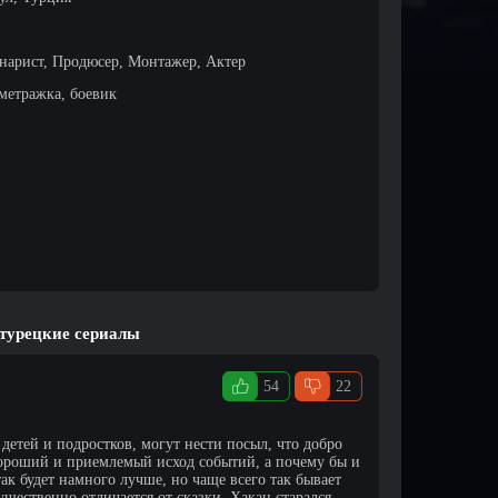
нарист, Продюсер, Монтажер, Актер
метражка, боевик
 турецкие сериалы
54
22
детей и подростков, могут нести посыл, что добро
хороший и приемлемый исход событий, а почему бы и
так будет намного лучше, но чаще всего так бывает
ущественно отличается от сказки. Хакан старался