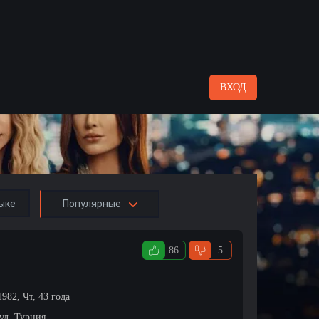
ВХОД
ыке
Популярные
86
5
1982, Чт, 43 года
ул, Турция