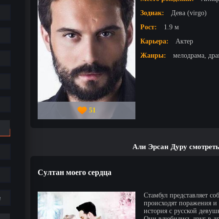
Зодиак:
Дева (virgo)
Рост:
1.9 м
Карьера:
Актер
Жанры:
мелодрама, дра
51
Али Эрсан Дуру смотрет
Султан моего сердца
Стамбул представляет соб
е
происходят поражения и 
история с русской девуш
Они влюбились друг в дру