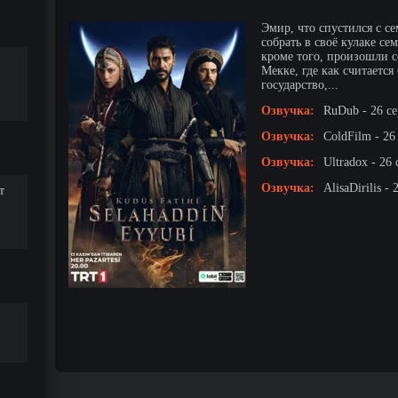
Эмир, что спустился с с
собрать в своё кулаке се
кроме того, произошли с
Мекке, где как считается
государство,...
Озвучка:
RuDub - 26 с
Озвучка:
ColdFilm - 26
Озвучка:
Ultradox - 26 
Озвучка:
AlisaDirilis -
т