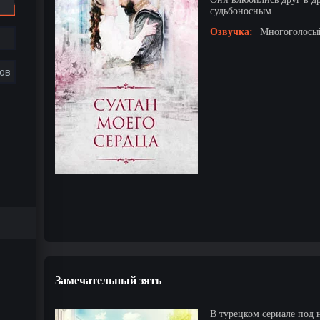
судьбоносным...
Озвучка:
Многоголосый
ов
Замечательный зять
В турецком сериале под 