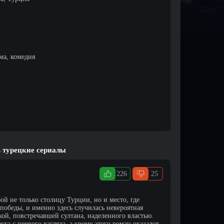
ма, комедия
ь турецкие сериалы
226
25
ой не только столицу Турции, но и место, где
победы, и именно здесь случилась невероятная
кой, повстречавшей султана, наделенного властью.
га с первого взгляда, а кроме этого роман оказался