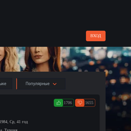
ВХОД
ыке
Популярные
1706
1655
1984, Ср, 41 год
а, Турция