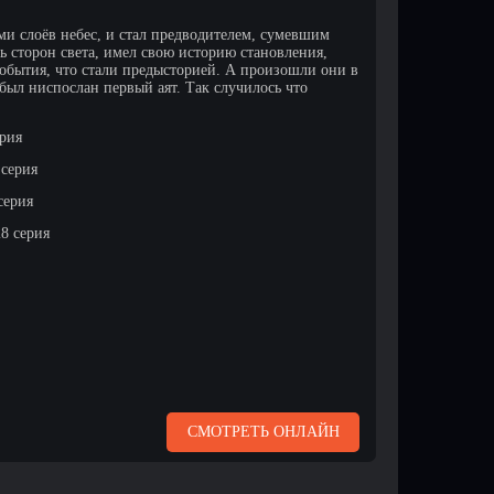
еми слоёв небес, и стал предводителем, сумевшим
мь сторон света, имел свою историю становления,
обытия, что стали предысторией. А произошли они в
 был ниспослан первый аят. Так случилось что
ерия
 серия
серия
 28 серия
СМОТРЕТЬ ОНЛАЙН