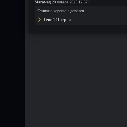
Магамад
20 января 2025 12:57:
Отлично хорошо.я доволен
Гений 11 серия