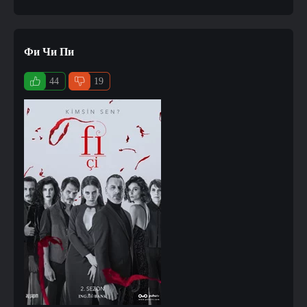
Фи Чи Пи
44
19