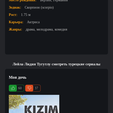
Место рождения:
Берлин, Германия
Зодиак:
Скорпион (scorpio)
Рост:
1.75 м
Карьера:
Актриса
Жанры:
драма, мелодрама, комедия
Лейла Лидия Тугутлу смотреть турецкие сериалы
Моя дочь
60
37