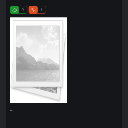
9
1
...