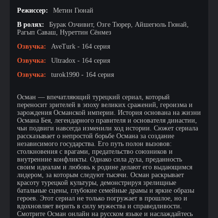
Режиссер:
Метин Гюнай
В ролях:
Бурак Озчивит, Озге Тюрер, Айшегюль Гюнай,
Рагып Саваш, Нуреттин Сёнмез
Озвучка:
AveTurk - 164 серия
Озвучка:
Ultradox - 164 серия
Озвучка:
turok1990 - 164 серия
Осман — впечатляющий турецкий сериал, который
переносит зрителей в эпоху великих сражений, героизма и
зарождения Османской империи. История основана на жизни
Османа Бея, легендарного правителя и основателя династии,
чьи подвиги навсегда изменили ход истории. Сюжет сериала
рассказывает о непростой борьбе Османа за создание
независимого государства. Его путь полон вызовов:
столкновения с врагами, предательство союзников и
внутренние конфликты. Однако сила духа, преданность
своим идеалам и любовь к родине делают его выдающимся
лидером, за которым следуют тысячи. Осман раскрывает
красоту турецкой культуры, демонстрируя зрелищные
батальные сцены, глубокие семейные драмы и яркие образы
героев. Этот сериал не только погружает в прошлое, но и
вдохновляет верить в силу мужества и справедливости.
Смотрите Осман онлайн на русском языке и наслаждайтесь