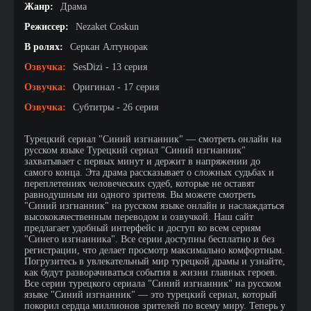
Жанр:
Драма
Режиссер:
Nezaket Coskun
В ролях:
Серкан Алтунорак
Озвучка:
SesDizi - 13 серия
Озвучка:
Оригинал - 17 серия
Озвучка:
Субтитры - 26 серия
Турецкий сериал "Синий изгнанник" — смотреть онлайн на
русском языке Турецкий сериал "Синий изгнанник"
захватывает с первых минут и держит в напряжении до
самого конца. Эта драма рассказывает о сложных судьбах и
переплетениях человеческих судеб, которые не оставят
равнодушным ни одного зрителя. Вы можете смотреть
"Синий изгнанник" на русском языке онлайн и наслаждаться
высококачественным переводом и озвучкой. Наш сайт
предлагает удобный интерфейс и доступ ко всем сериям
"Синего изгнанника". Все серии доступны бесплатно и без
регистрации, что делает просмотр максимально комфортным.
Погрузитесь в увлекательный мир турецкой драмы и узнайте,
как будут разворачиваться события в жизни главных героев.
Все серии турецкого сериала "Синий изгнанник" на русском
языке "Синий изгнанник" — это турецкий сериал, который
покорил сердца миллионов зрителей по всему миру. Теперь у