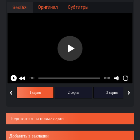
Оригинал
Субтитры
SesDizi
‹
›
1 серия
2 серия
3 серия
Подписаться на новые серии
Добавить в закладки