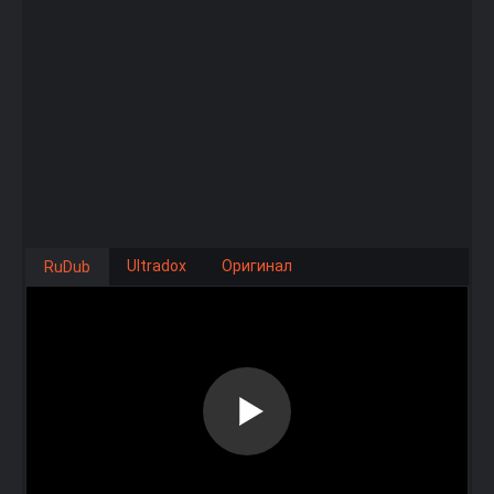
Ultradox
Оригинал
RuDub