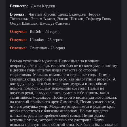
Режиссер:
Джем Карджи
В ролях:
Чагатай Улусой, Салих Бадемджи, Беррак
Тюзюнатач, Эврим Аласья, Энгин Шенкан, Сифанур Гюль,
Олгун Шимшек, Джошуа Фликема
Озвучка:
RuDub - 23 серия
Озвучка:
Ultradox - 23 серия
Озвучка:
Оригинал - 23 серия
Весьма успешный мужчина Пеями имел за плечами
непростую жизнь, ведь его отец был не в своем уме, а потому
в детские годы испытал издевательства со стороны
сверстников. Мальчик помнил эти страшные годы. Пеями
стеснялся отца, который вел себя, как малолетний ребенок. А
вот дедушка у него был человеком мудрым и способным
помочь подрастающему поколению советом. Пеями не
опустил руки, и выучившись, сумел о себе заявить, как о
талантливом модельере. После своего весьма удачного показа,
на который прибыл его друг Димитрий, Пеями узнает о том,
что его дедушка умер. Модельер отправляется в родные края,
чтобы проститься с близким человеком. Но ему придется
взяться за решение проблем своей семьи. Пеями ждала
встреча с отцом, который сильно его расстроил. Пеями
испытал приступ после объятий отца. Как бы ни было тяжело