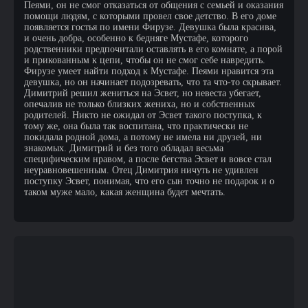
Пеями, он не смог отказаться от общения с семьей и оказания
помощи людям, с которыми провел свое детство. В его доме
появляется гостья по имени Фирузе. Девушка была красива,
и очень добра, особенно к бедняге Мустафе, которого
родственники предпочитали оставлять в его комнате, а порой
и прикованным к цепи, чтобы он не смог себе навредить.
Фирузе умеет найти подход к Мустафе. Пеями нравится эта
девушка, но он начинает подозревать, что та что-то скрывает.
Димитрий решил жениться на Эсвет, но невеста убегает,
опечалив не только близких жениха, но и собственных
родителей. Никто не ожидал от Эсвет такого поступка, к
тому же, она была так воспитана, что практически не
покидала родной дома, а потому не имела ни друзей, ни
знакомых. Димитрий и без того обладал весьма
специфическим нравом, а после бегства Эсвет и вовсе стал
неуравновешенным. Отец Димитрия ничуть не удивлен
поступку Эсвет, понимая, что его сын точно не подарок и о
таком муже мало, какая женщина будет мечтать.