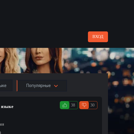
ВХОД
ыке
Популярные
38
30
 языке
ция
й