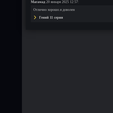
Магамад
20 января 2025 12:57:
Отлично хорошо.я доволен
Гений 11 серия