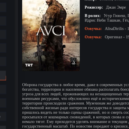
Режиссер:
Джан Эмре
В ролях:
Угур Гюнеш, 
Идрис Неби Ташкан, Гёз
Озвучка:
AlisaDirilis -
Озвучка:
Оригинал - 1
Оборона государства в любое время, даже в современных у
богатства, территории и население обязана располагать боес
угроза для всех людей, проживающих на незащищенных терр
военными ресурсами, что обусловлено ещё и историческими 
территории происходили сражения. Мужчинам же доводится 
собственной жизнью ради интересов государства и защиты м
пришлось видеть не только сцены сражений, но и смерть сос
е
просыпался от кошмарных сновидений, в которых снова и сн
немало тягот. Ему приходится уделять внимание и текущим д
государственный масштаб. По новостям передают о кризисе, 