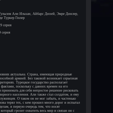
Гульсим Али Ильхан, Айбарс Дюзей, Эмре Динлер,
де Туркер Гюлер
 19 серия
9 серия
словиях актуальна. Страна, имеющая природные
пособной армией. Без таковой возникает серьезная
иториях. Турецкое государство располагает
фактами, поскольку с давних времен на его
принимать для себя непростое решение рисковать
ирного населения. Али также стал солдатом, и ему
луживцев. О таком он не мог забыть, и частенько
ова терял тех, с кем прошел много дорог и испытал
елам, в первую очередь тем, что носят
который грозит охватить весь мир и связан он с