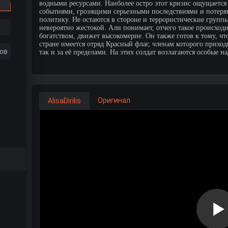
водными ресурсами. Наиболее остро этот кризис ощущается 
событиями, грозящими серьезными последствиями и потерям
политику. Не остаются в стороне и террористические группы
невероятно жестокой. Али понимает, отчего такое происход
богатством, движет высокомерие. Он также готов к тому, чт
стране имеется отряд Красный флаг, членам которого приход
ов
так и за её пределами. На этих солдат возлагаются особые н
Оригинал
AlisaDirilis