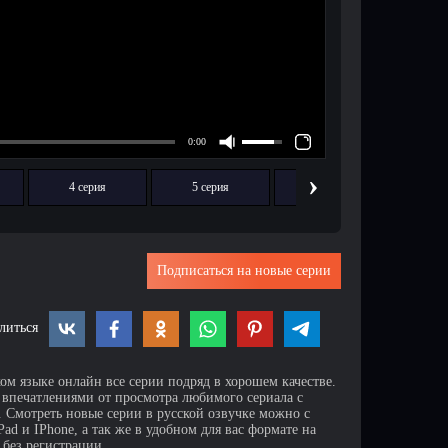
›
4 серия
5 серия
6 серия
7
Подписаться на новые серии
литься
ом языке онлайн все серии подряд в хорошем качестве.
 впечатлениями от просмотра любимого сериала с
Смотреть новые серии в русской озвучке можно с
d и IPhone, а так же в удобном для вас формате на
 без регистрации.