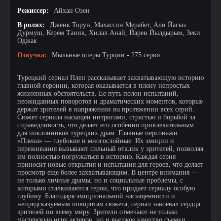
Режиссер:
Айхан Озен
В ролях:
Дженк Торун, Махассин Мерабет, Али Йагыз
Дурмуш, Керем Таник, Хилал Анай, Йарен Йылдырым, Зеки
Оджак
Озвучка:
Мыльные оперы Турции - 275 серия
Турецкий сериал Плен рассказывает захватывающую историю
главной героини, которая оказывается в плену непростых
жизненных обстоятельств. Ее путь полон испытаний,
неожиданных поворотов и драматических моментов, которые
держат зрителей в напряжении на протяжении всех серий.
Сюжет сериала насыщен интригами, страстью и борьбой за
справедливость, что делает его особенно привлекательным
для поклонников турецких драм. Главные персонажи
«Плена» — глубокие и многослойные. Их эмоции и
переживания вызывают сильный отклик у зрителей, позволяя
им полностью погружаться в историю. Каждая серия
приносит новые открытия и испытания для героев, что делает
просмотр еще более захватывающим. В центре внимания —
не только личные драмы, но и социальные проблемы, с
которыми сталкиваются герои, что придает сериалу особую
глубину. Благодаря эмоциональной насыщенности и
непредсказуемым поворотам сюжета, сериал завоевал сердца
зрителей по всему миру. Зрители отмечают не только
мастерскую игру актеров, но и высокое качество съемки,